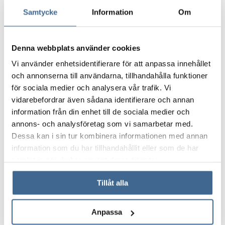
Samtycke
Information
Om
Linjekarta Härjedalingen
Denna webbplats använder cookies
Vi använder enhetsidentifierare för att anpassa innehållet
och annonserna till användarna, tillhandahålla funktioner
för sociala medier och analysera vår trafik. Vi
vidarebefordrar även sådana identifierare och annan
information från din enhet till de sociala medier och
annons- och analysföretag som vi samarbetar med.
Dessa kan i sin tur kombinera informationen med annan
information som du har tillhandahållit eller som de har
Tidtabell 2026-06-22 tom 2026-08-16
samlat in när du har använt deras tjänster.
Tidtabell 2026-08-17 tom 2026-12-18
Tillåt alla
Linjekarta MasExpressen
Anpassa